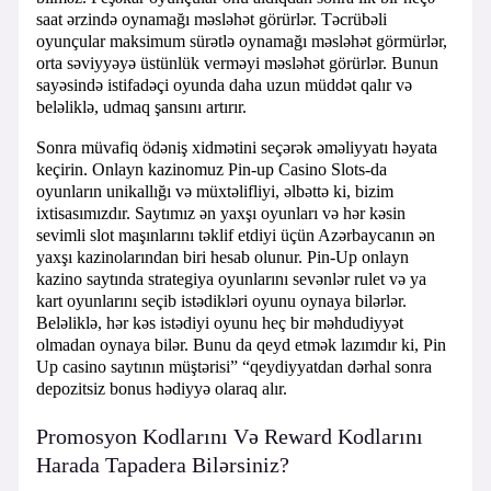
saat ərzində oynamağı məsləhət görürlər. Təcrübəli
oyunçular maksimum sürətlə oynamağı məsləhət görmürlər,
orta səviyyəyə üstünlük verməyi məsləhət görürlər. Bunun
sayəsində istifadəçi oyunda daha uzun müddət qalır və
beləliklə, udmaq şansını artırır.
Sonra müvafiq ödəniş xidmətini seçərək əməliyyatı həyata
keçirin. Onlayn kazinomuz Pin-up Casino Slots-da
oyunların unikallığı və müxtəlifliyi, əlbəttə ki, bizim
ixtisasımızdır. Saytımız ən yaxşı oyunları və hər kəsin
sevimli slot maşınlarını təklif etdiyi üçün Azərbaycanın ən
yaxşı kazinolarından biri hesab olunur. Pin-Up onlayn
kazino saytında strategiya oyunlarını sevənlər rulet və ya
kart oyunlarını seçib istədikləri oyunu oynaya bilərlər.
Beləliklə, hər kəs istədiyi oyunu heç bir məhdudiyyət
olmadan oynaya bilər. Bunu da qeyd etmək lazımdır ki, Pin
Up casino saytının müştərisi” “qeydiyyatdan dərhal sonra
depozitsiz bonus hədiyyə olaraq alır.
Promosyon Kodlarını Və Reward Kodlarını
Harada Tapadera Bilərsiniz?