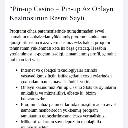
“Pin-up Casino – Pin-up Az Onlayn
Kazinosunun Rəsmi Saytı
Proqramı cihaz parametrlərində quraşdırmadan əvvəl
naməlum mənbələrdən yüklənmiş proqram təminatının
quraşdırılmasına icazə verməlisiniz. Əks halda, proqram
təminatının yüklənməsi xəta ilə başa çatacaq. Hesabın
yoxlanılması, e-poçtun təsdiqi, tamamlanmış profil, genuine
pul mərcləri və s.
İnternet və qabaqcıl texnologiyalar əsrində
yaşayadığımız üçün istifadəçilərin çoxu evlərindən
çıxmadan mərc etməyə üstünlük verirlər.
Onlayn kazinomuz Pin-up Casino Slots-da oyunların
unikallığı və müxtəlifliyi, əlbəttə ki, bizim
ixtisasımızdır.
Proqramı cihaz parametrlərində quraşdırmadan əvvəl
naməlum mənbələrdən yüklənmiş proqram
təminatının quraşdırılmasına icazə verməlisiniz.
Mükafat xallarının sayı depozitin məbləği ilə
müəyyən edilir.