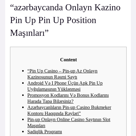
“azərbaycanda Onlayn Kazino
Pin Up Pin Up Position
Maşınları”
Content
“Pin Up Casino – Pin-up Az Onlayn
Kazinosunun Rəsmi Saytı
Android Və I Phone Üçün Apk Pin Up
Uyğulamasının Yüklənməsi
Promosyon Kodlarını Və Bonus Kodlarını
Harada Tapa Bilərsiniz?
Azərbaycanlıların Pin-up Casino Bukmeker
Kontoru Haqqında Rəyləri”
Pin-up Onlayn Online Casino Saytının Slot
Maşınları
Sadiqlik Proqramı