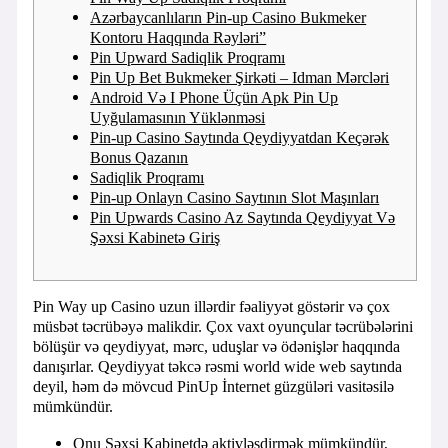
Azərbaycanlıların Pin-up Casino Bukmeker
Kontoru Haqqında Rəyləri”
Pin Upward Sadiqlik Proqramı
Pin Up Bet Bukmeker Şirkəti – Idman Mərcləri
Android Və I Phone Üçün Apk Pin Up
Uyğulamasının Yüklənməsi
Pin-up Casino Saytında Qeydiyyatdan Keçərək
Bonus Qazanın
Sadiqlik Proqramı
Pin-up Onlayn Casino Saytının Slot Maşınları
Pin Upwards Casino Az Saytında Qeydiyyat Və
Şəxsi Kabinetə Giriş
Pin Way up Casino uzun illərdir fəaliyyət göstərir və çox
müsbət təcrübəyə malikdir. Çox vaxt oyunçular təcrübələrini
bölüşür və qeydiyyat, mərc, uduşlar və ödənişlər haqqında
danışırlar. Qeydiyyat təkcə rəsmi world wide web saytında
deyil, həm də mövcud PinUp İnternet güzgüləri vasitəsilə
mümkündür.
Onu Şəxsi Kabinetdə aktivləşdirmək mümkündür,