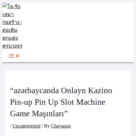
Skip
to
content
Main
Menu
“azərbaycanda Onlayn Kazino
Pin-up Pin Up Slot Machine
Game Maşınları”
/
Uncategorized
/ By
Chayanon